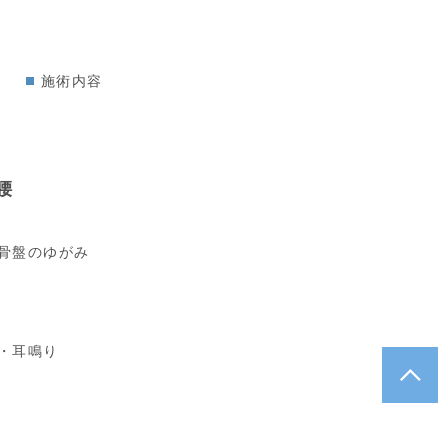
施術内容
腰
骨盤のゆがみ
・耳鳴り